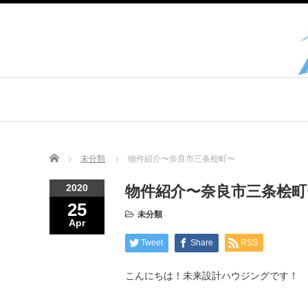
Home
未分類
物件紹介〜奈良市三条桧町〜
2020
物件紹介〜奈良市三条桧町
25
未分類
Apr
Tweet
Share
RSS
こんにちは！未来設計ハウジングです！